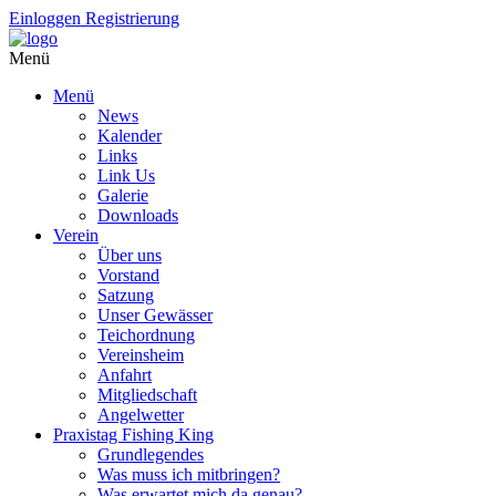
Einloggen
Registrierung
Menü
Menü
News
Kalender
Links
Link Us
Galerie
Downloads
Verein
Über uns
Vorstand
Satzung
Unser Gewässer
Teichordnung
Vereinsheim
Anfahrt
Mitgliedschaft
Angelwetter
Praxistag Fishing King
Grundlegendes
Was muss ich mitbringen?
Was erwartet mich da genau?