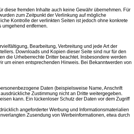
 für diese fremden Inhalte auch keine Gewähr übernehmen. Für
ten wurden zum Zeitpunkt der Verlinkung auf mögliche
che Kontrolle der verlinkten Seiten ist jedoch ohne konkrete
ks umgehend entfernen.
vielfältigung, Bearbeitung, Verbreitung und jede Art der
ellers. Downloads und Kopien dieser Seite sind nur für den
rden die Urheberrechte Dritter beachtet. Insbesondere werden
n wir um einen entsprechenden Hinweis. Bei Bekanntwerden von
personenbezogene Daten (beispielsweise Name, Anschrift
re ausdrückliche Zustimmung nicht an Dritte weitergegeben.
eisen kann. Ein lückenloser Schutz der Daten vor dem Zugriff
drücklich angeforderter Werbung und Informationsmaterialien
der unverlangten Zusendung von Werbeinformationen, etwa durch