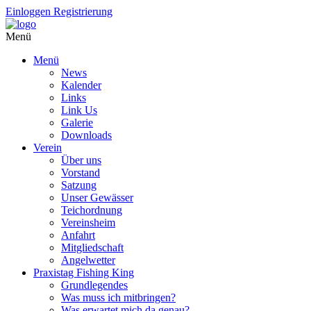
Einloggen
Registrierung
Menü
Menü
News
Kalender
Links
Link Us
Galerie
Downloads
Verein
Über uns
Vorstand
Satzung
Unser Gewässer
Teichordnung
Vereinsheim
Anfahrt
Mitgliedschaft
Angelwetter
Praxistag Fishing King
Grundlegendes
Was muss ich mitbringen?
Was erwartet mich da genau?