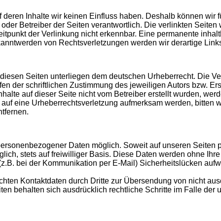
uf deren Inhalte wir keinen Einfluss haben. Deshalb können wir
ter oder Betreiber der Seiten verantwortlich. Die verlinkten Sei
tpunkt der Verlinkung nicht erkennbar. Eine permanente inhaltli
ekanntwerden von Rechtsverletzungen werden wir derartige Lin
f diesen Seiten unterliegen dem deutschen Urheberrecht. Die Ver
 der schriftlichen Zustimmung des jeweiligen Autors bzw. Erst
nhalte auf dieser Seite nicht vom Betreiber erstellt wurden, we
zdem auf eine Urheberrechtsverletzung aufmerksam werden, bitte
tfernen.
personenbezogener Daten möglich. Soweit auf unseren Seiten 
lich, stets auf freiwilliger Basis. Diese Daten werden ohne Ih
 (z.B. bei der Kommunikation per E-Mail) Sicherheitslücken aufw
chten Kontaktdaten durch Dritte zur Übersendung von nicht aus
eiten behalten sich ausdrücklich rechtliche Schritte im Falle 